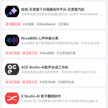
绘想-百度旗下AI视频创作平台-百度蒸汽机
百度绘想是百度商业研发团队推出的一款基于 MuseSteamer 大模型驱动的 AI 视频创作平台，2025 年 7 月 2 日，在百度 AI Day 开放日上正式推出，也是目前全网唯一一个可完全免费使用的高质量AI视频创作工具，
视频生成
# AI 视频
# MuseSteamer
# 百度AI
NovaMSS-人声伴奏分离
NovaMSS-基于最顶级的算法模型调优后的新一代音乐源分离工具,可轻松批量提取伴奏、提取人声、分离音轨, 效果非常好(提取的伴奏几乎接近原版),可一次性分离数千个音频文件,支持GPU加速
Ai工具箱
语音工具
# NovaMSS
# 人声伴奏分离
ACE Studio-AI歌声合成工作站
为您的歌曲生成专业的AI歌声，凭借强大AI歌声合成工作站，感受音乐创作的未来。用ACE Studio的高水平专业AI歌手，从MIDI和歌词生成录音室品质的AI歌声。
Ai工具箱
语音工具
# ACE Studio
# AI歌声合成
X Studio-AI 歌手翻唱软件
X Studio 是一款由网易云音乐和小冰 X Studio 联合出品的 AI 歌手翻唱软件。