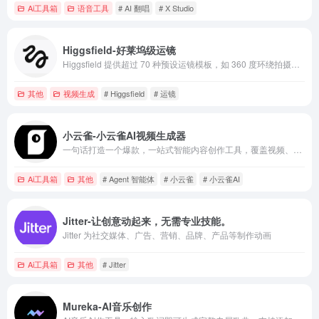
Ai工具箱
语音工具
# AI 翻唱
# X Studio
Higgsfield-好莱坞级运镜
Higgsfield 提供超过 70 种预设运镜模板，如 360 度环绕拍摄（360 Orbit）、子弹时间（Bullet Time）、动作奔跑镜头（Action Run） 等。
其他
视频生成
# Higgsfield
# 运镜
小云雀-小云雀AI视频生成器
一句话打造一个爆款，一站式智能内容创作工具，覆盖视频、口播、海报、商品图
Ai工具箱
其他
# Agent 智能体
# 小云雀
# 小云雀AI
Jitter-让创意动起来，无需专业技能。
Jitter 为社交媒体、广告、营销、品牌、产品等制作动画
Ai工具箱
其他
# Jitter
Mureka-AI音乐创作