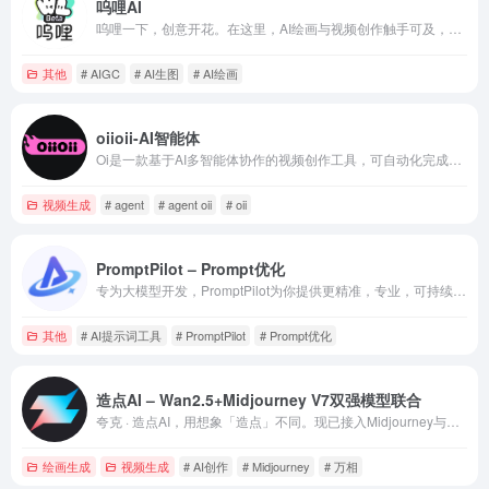
呜哩AI
呜哩一下，创意开花。在这里，AI绘画与视频创作触手可及，无限灵感在社区中碰撞交融。让呜哩AI成为您的创作引擎，与您一同探索智能创作的星辰大海
其他
# AIGC
# AI生图
# AI绘画
oiioii-AI智能体
Oi是一款基于AI多智能体协作的视频创作工具，可自动化完成动画短片、音乐MV及故事视频的制作。用户只需输入描述或照片，选择视频类型、时长、比例和对白语言，并选定剧情关键词(如悲伤)与风格(如Spooky-Cute)，系统即通过编剧、角色设计师、分镜师、艺术总监等智能体协同工作，自动生成角色设定、剧情脚本、分镜画面及背景音乐。
视频生成
# agent
# agent oii
# oii
PromptPilot – Prompt优化
专为大模型开发，PromptPilot为你提供更精准，专业，可持续迭代提示词！PromptPilot 是一款面向大模型应用的全链路优化平台，覆盖大模型开发从构想、开发部署到迭代优化的全过程。平台提供从创意落地的 Prompt 生成，到基于用户意图与评测数据的智能调优能力，确保大模型输出更贴合真实业务需求。通过 API 接入，用户可低成本获取高质量的实时反馈数据，自动优化 Prompt，构建AI应用与真实数据间的反馈闭环。始于Pro阿mpt，PromptPilot助力用户打造可自我进化的大模型应用，加速 AI 能力在实际业务场景中的落地
其他
# AI提示词工具
# PromptPilot
# Prompt优化
造点AI – Wan2.5+Midjourney V7双强模型联合
夸克 · 造点AI，用想象「造点」不同。现已接入Midjourney与万相2.5，让专业AI创作更加稳定、高效、惊艳。无论是生成艺术图像还是动态视频，只需简单描述，即可轻松创作出高质量作品。
绘画生成
视频生成
# AI创作
# Midjourney
# 万相