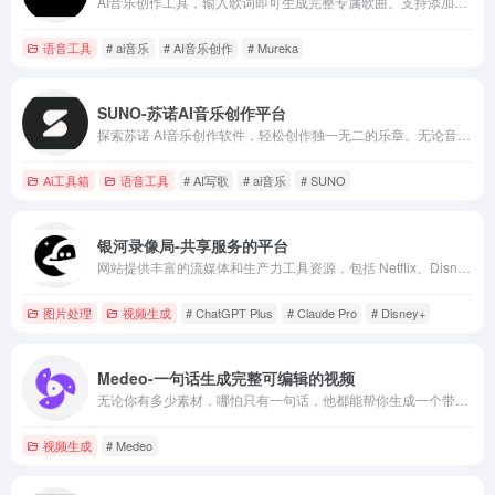
AI音乐创作工具，输入歌词即可生成完整专属歌曲。支持添加参考音乐、录制旋律动机，让AI可以基于你的喜好和灵感进行创作！
语音工具
# ai音乐
# AI音乐创作
# Mureka
SUNO-苏诺AI音乐创作平台
探索苏诺 AI音乐创作软件，轻松创作独一无二的乐章。无论音乐理论水平如何，仅需几个直观步骤，您就能完成旋律创作、和声安排与节奏设计，让音乐灵感自由流淌。苏诺倾力拉近您与音乐创作的距离，共享创作之悦
Ai工具箱
语音工具
# AI写歌
# ai音乐
# SUNO
银河录像局-共享服务的平台
网站提供丰富的流媒体和生产力工具资源，包括 Netflix、Disney+、Spotify、ChatGPT Plus、Claude Pro、Midjourney 等热门平台。
图片处理
视频生成
# ChatGPT Plus
# Claude Pro
# Disney+
Medeo-一句话生成完整可编辑的视频
无论你有多少素材，哪怕只有一句话，他都能帮你生成一个带口播、音乐的完整视频。
视频生成
# Medeo