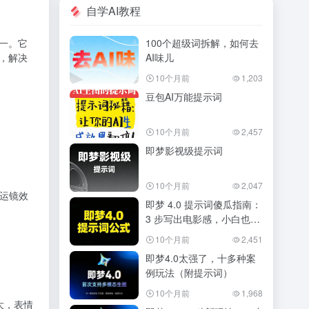
自学AI教程
第一。它
100个超级词拆解，如何去
，解决
AI味儿
10个月前
1,203
豆包AI万能提示词
10个月前
2,457
即梦影视级提示词
10个月前
2,047
与运镜效
即梦 4.0 提示词傻瓜指南：
3 步写出电影感，小白也能
秒会
10个月前
2,451
即梦4.0太强了，十多种案
例玩法（附提示词）
10个月前
1,968
大，表情