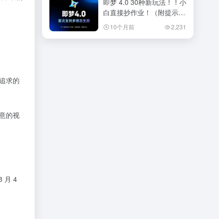
即梦 4.0 30种新玩法！！小
白直接抄作业！（附提示
词）
10个月前
2,231
追求的
意的视
月 4