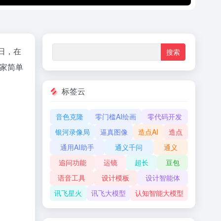
 日，在
大家简单
标签云
音色克隆
零门槛AI绘画
零代码开发
银河录像局
逼真图像
造点AI
造点
通用AI助手
通义千问
通义
追问功能
运镜
超长
豆包
语音工具
设计模板
设计智能体
讯飞星火
讯飞大模型
认知智能大模型