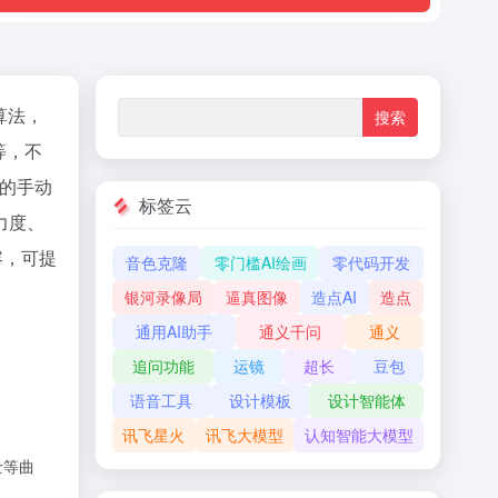
络算法，
等，不
杂的手动
标签云
力度、
容，可提
音色克隆
零门槛AI绘画
零代码开发
银河录像局
逼真图像
造点AI
造点
通用AI助手
通义千问
通义
追问功能
运镜
超长
豆包
语音工具
设计模板
设计智能体
讯飞星火
讯飞大模型
认知智能大模型
士等曲