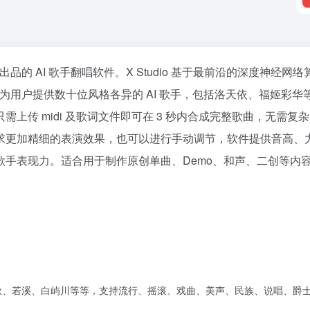
合出品的 AI 歌手翻唱软件。X Studio 基于最前沿的深度神经网
可为用户提供数十位风格各异的 AI 歌手，包括洛天依、福姬彩华
上传 midi 及歌词文件即可在 3 秒内合成完整歌曲，无需复
求更加精细的表演效果，也可以进行手动调节，软件提供音高、
手表现力。适合用于制作原创单曲、Demo、和声、二创等内
、叶画秋、若溪、白屿川等等，支持流行、摇滚、戏曲、美声、民族、说唱、爵