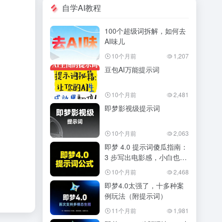
自学AI教程
100个超级词拆解，如何去
AI味儿
10个月前
1,207
豆包AI万能提示词
10个月前
2,481
即梦影视级提示词
10个月前
2,063
即梦 4.0 提示词傻瓜指南：
3 步写出电影感，小白也能
秒会
10个月前
2,468
即梦4.0太强了，十多种案
例玩法（附提示词）
11个月前
1,981