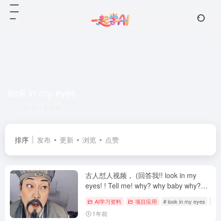
look in my eyes
共 1 篇文章
排序
发布
更新
浏览
点赞
古人怼人视频， (回答我!! look in my
eyes! ! Tell me! why? why baby why?
啊?) （保姆级教程）
AI学习资料
项目应用
# look in my eyes
# 
1年前