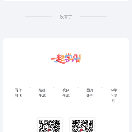
没有了
写作
绘画
视频
图片
AI学
对话
生成
生成
处理
习资
料