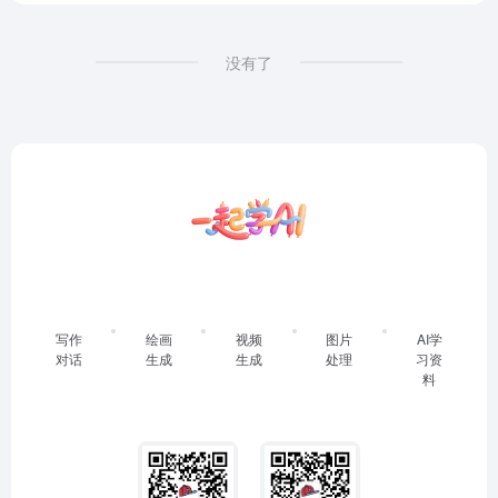
没有了
写作
绘画
视频
图片
AI学
对话
生成
生成
处理
习资
料