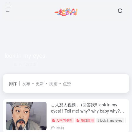
look in my eyes
共 1 篇文章
排序
发布
更新
浏览
点赞
古人怼人视频， (回答我!! look in my
eyes! ! Tell me! why? why baby why?
啊?) （保姆级教程）
AI学习资料
项目应用
# look in my eyes
# 
1年前