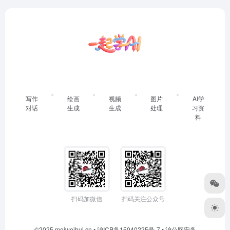
写作
绘画
视频
图片
AI学
对话
生成
生成
处理
习资
料
扫码加微信
扫码关注公众号
©2025 meiweihui.cn •
沪ICP备15040225号-7
•
沪公网安备