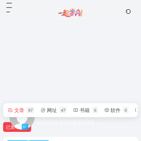
文章
网址
书籍
软件
67
47
0
0
ai
帅气的我简直无法用语言描述！
已发布
67