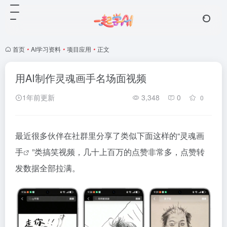
首页
•
AI学习资料
•
项目应用
•
正文
用AI制作灵魂画手名场面视频
1年前更新
3,348
0
0
最近很多伙伴在社群里分享了类似下面这样的“
灵魂画
手
”类搞笑视频，几十上百万的点赞非常多，点赞转
发数据全部拉满。