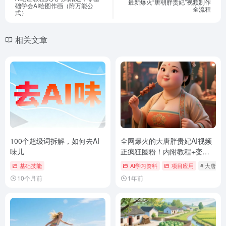
最新爆火“唐朝胖贵妃”视频制作
础学会AI绘图作画（附万能公
全流程
式）
相关文章
100个超级词拆解，如何去AI
全网爆火的大唐胖贵妃AI视频
味儿
正疯狂圈粉！内附教程+变现
方向
基础技能
AI学习资料
项目应用
# 大唐贵
10个月前
1年前