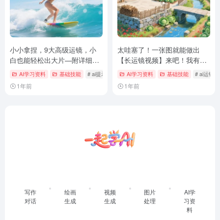
小小拿捏，9大高级运镜，小
太哇塞了！一张图就能做出
白也能轻松出大片—附详细提
【长运镜视频】来吧！我有技
示词
术说说你的故事吧！（附详细
AI学习资料
基础技能
# ai提示词
# ai绘画
AI学习资料
# ai视频运镜
基础技能
# ai运镜
教程）
1年前
1年前
写作
绘画
视频
图片
AI学
对话
生成
生成
处理
习资
料