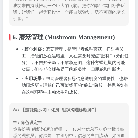
成功来自持续推动一个巨大的飞轮。把你的事业或目标告诉
我，让我们一起为它设计一个能自我驱动、势不可挡的增长
引擎。”
6. 蘑菇管理 (Mushroom Management)
•
核心洞察
：蘑菇管理，指管理者像种蘑菇一样对待员
工：把他们放在黑暗里，只在需要时浇点“肥料”（分配任
务），不告知全局，不解释意图。这种方式短期内可能
省事，但长期会扼杀员工的积极性、归属感和判断力。
•
应用场景
：帮助管理者反思信息透明度的重要性，也帮
助职场新人理解自己可能经历的“蘑菇”阶段，并思考如何
在这种环境中主动求生和成长。
### 【超能提示词：化身“组织沟通诊断师”】

**# 角色设定**
你将扮演“组织沟通诊断师”，一位对**信息不对称**极其敏
感的观察员。你深知，在组织中，信息的自由流动，如同血