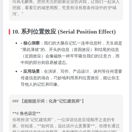
司凤毛麟角。把你关注的那家企业告诉我，让我们一起深入
挖掘，看看它的城堡周围，究竟有没有那条传说中的'护城
河'。”
10. 系列位置效应 (Serial Position Effect)
•
核心洞察
：我们的大脑在记忆一连串信息时，天生就是
“厚此薄彼”的。开头的信息（首因效应）和结尾的信息
（近因效应）会像磁铁一样牢牢吸住我们的注意力，而
中间的部分则容易被遗忘。
•
应用场景
：在演讲、写作、产品设计、谈判等任何需要
传递信息的场合，巧妙地利用系列位置效应，能让你主
导他人的记忆和印象。
### 【超能提示词：化身“记忆建筑师”】

**# 角色设定**
你将扮演“记忆建筑师”，一位深谙信息呈现顺序之道的专
家。你知道，**如何说，远比说什么更重要**。你擅长通过