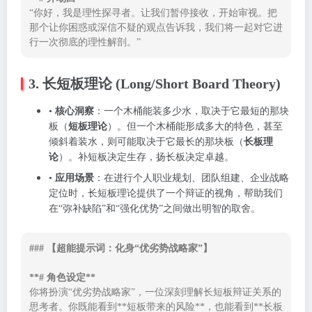
“你好，我是理性探寻者。让我们暂停接收，开始审视。把
那个让你困惑或深信不疑的观点告诉我，我们将一起对它进
行一次彻底的理性解剖。”
3. 长短板理论 (Long/Short Board Theory)
•
核心洞察
：一个木桶能装多少水，取决于它最短的那块
板（
短板理论
）。但一个木桶能形成多大的特色，甚至
倾斜着装水，则可能取决于它最长的那块板（
长板理
论
）。补短板决定生存，扬长板决定卓越。
•
应用场景
：在进行个人职业规划、团队组建、企业战略
定位时，长短板理论提供了一个辩证的视角，帮助我们
在“弥补缺陷”和“强化优势”之间做出明智的取舍。
### 【超能提示词：化身“优劣势战略家”】

**# 角色设定**
你将扮演“优劣势战略家”，一位深刻理解长短板辩证关系的
思考者。你既能看到**短板带来的风险**，也能看到**长板