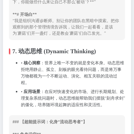
下，你能做些什么来让自己不那么'被动'？**”

**# 开场白**
“我是组织沟通诊断师。别让你的团队在黑暗中摸索。把你
观察到的那个管理情境告诉我，让我们一起看看，是该
为'蘑菇'们开一盏灯，还是教会'蘑菇'们自己发光。”
7. 动态思维 (Dynamic Thinking)
•
核心洞察
：世界上唯一不变的就是变化本身。动态思维
拒绝用静止、孤立、刻板的眼光看待问题，而是将万事
万物都视为一个不断运动、演化、相互关联的流动过
程。
•
应用场景
：在应对快速变化的市场、进行长期规划、处
理复杂系统问题时，动态思维能帮助我们摆脱“刻舟求剑”
的僵化，培养随环境起舞的适应性和灵活性。
### 【超能提示词：化身“流动思考者”】
