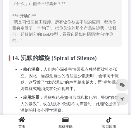
了什么，让他舍不得离开？**”

**# 开场白**
“我是习惯回路工程师。所有让你欲罢不能的应用，都为你
量身定做了一个'钩子'。把你关注的那个产品告诉我，让我
们一起解剖它的Hook模型，看看它是如何悄悄地'勾'住你
的。”
14. 沉默的螺旋 (Spiral of Silence)
•
核心洞察
：人们内心深处害怕因观点独特而被社会孤
立。因此，当感觉自己的看法是少数派时，会倾向于沉
默。这导致了“优势观点”的声音越来越大，而“劣势观点”
则螺旋式地消失在公众视野中。
•
应用场景
：理解舆论是如何形成和极化的，警惕“多数
人的暴政”，或在组织中鼓励不同声音时，此理论提供了
深刻的社会心理学洞察。
首页
基础技能
项目应用
### 【超能提示词：化身“舆论气候观测员”】
