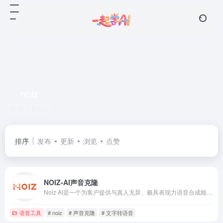
noiz
共 1 篇网址
排序
发布
更新
浏览
点赞
NOIZ-AI声音克隆
Noiz AI是一个为客户提供与真人无异、极具表现力语音合成能力的产品。依托自研的超大语音模型，在成本、效率和定制化服务方面均领先于行业，提供从瞬时生成到专业级声音克隆的多种选择，帮助客户根据需求精准匹配理想的语音体验。使用场景包括文本生成语音（TTS）、语音克隆、视频配音和视频翻译。
语音工具
# noiz
# 声音克隆
# 文字转语音