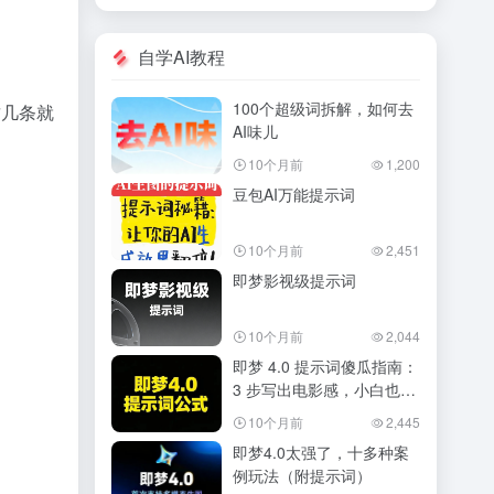
自学AI教程
100个超级词拆解，如何去
这几条就
AI味儿
10个月前
1,200
豆包AI万能提示词
10个月前
2,451
即梦影视级提示词
10个月前
2,044
即梦 4.0 提示词傻瓜指南：
3 步写出电影感，小白也能
秒会
10个月前
2,445
即梦4.0太强了，十多种案
例玩法（附提示词）