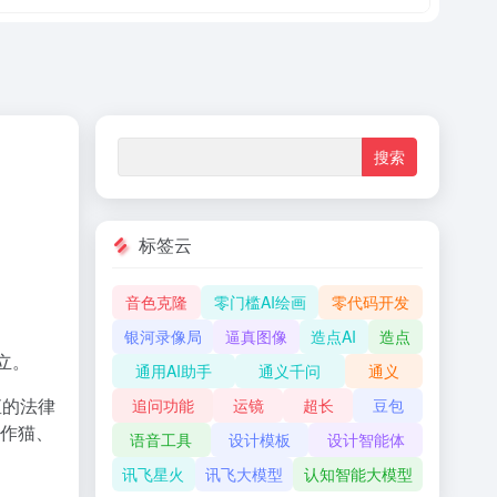
标签云
音色克隆
零门槛AI绘画
零代码开发
银河录像局
逼真图像
造点AI
造点
立。
通用AI助手
通义千问
通义
直的法律
追问功能
运镜
超长
豆包
写作猫、
语音工具
设计模板
设计智能体
讯飞星火
讯飞大模型
认知智能大模型