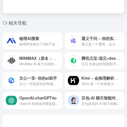
相关导航
秘塔AI搜索
通义千问 – 你的实用AI助手
秘塔科技推出了4款产品：秘塔AI搜索、秘塔写作猫、秘塔翻译、秘塔检索，公司自研大模型MetaLLM，从垂直的法律AI办公工具赛道出发，发布翻译、写作、搜索产品，后来在泛知识领域取得好评，他们用于“牛刀小试”的AI工具秘塔写作猫、秘塔AI搜索引擎更为人们所知、所用，并实现了快速的用户转化。
通义是一个通情、达义的国产AI模型，可以帮你解答问题、文档阅读、联网搜索并写作总结，最多支持1000万字的文档速读。通义_你的全能AI助手
MINIMAX（原名：海螺问问）
腾讯元宝-混元+deepseek双模型
MiniMax AI 基于自研的多模态大语言模型为用户打造的AI伙伴，可以帮你智能搜索问答、精准识图解析、沉浸语音通话、专业/创意写作、文档速读总结、还有独家悬浮球功能帮你把琐事化繁为简。10倍速获取信息，10倍速解决问题。从学生到打工人，或者是自由工作者、创作者，不管你是任何角色都可以随时召唤它，上手即用，张嘴就问，无论是AI写作、AI搜题、AI办公、AI翻译、AI编程、AI创作、AI文档总结，还是陪你AI聊天、AI对话、口语陪练、模拟面试。它是你全能的AI助手。
元宝 你身边的智能助手，可以为你答疑解惑、精读文档、尽情创作，让元宝助你轻松工作，多点生活
文心一言- 你的ai助手
Kimi – 会推理解析，能深度思考的AI助手
文心一言既是你的智能伙伴，可以陪你聊天、回答问题、画图识图；也是你的AI助手，可以提供灵感、撰写文案、阅读文档、智能翻译，帮你高效完成工作和学习任务。
"Kimi 是一个有着超大“内存”的智能助手，可以一口气读完二十万字的小说，还会上网冲浪，快来跟他聊聊吧 | Kimi - Moonshot AI 出品的智能助手
OpenAI-chatGPT4o
豆包-AI 聊天智能对话问答助手
OpenAI 有很多的模型版本，时常把人绕晕。我经常用 GPT 时，也会迷糊到底这个任务适合用哪个模型。
豆包是你的 AI 聊天智能对话问答助手，写作文案翻译编程全能工具。豆包为你答疑解惑，提供灵感，辅助创作，也可以和你畅聊任何你感兴趣的话题。