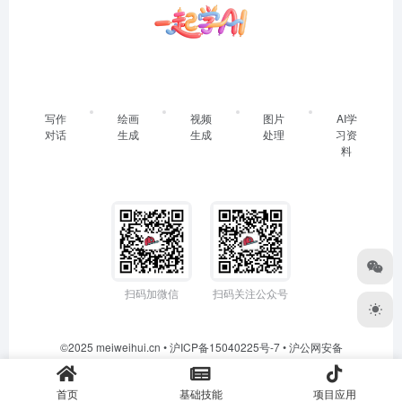
写作
绘画
视频
图片
AI学
对话
生成
生成
处理
习资
料
扫码加微信
扫码关注公众号
©2025 meiweihui.cn •
沪ICP备15040225号-7
•
沪公网安备
31011702006820号
首页
基础技能
项目应用