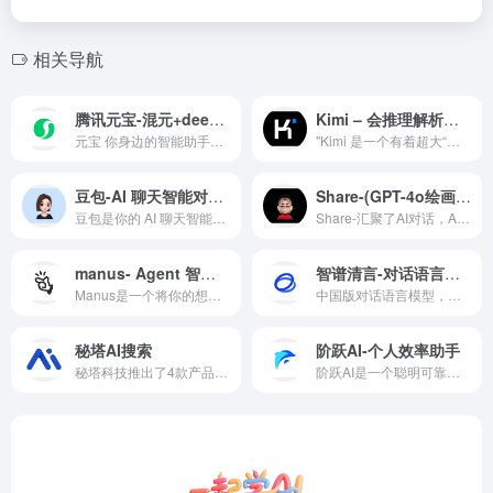
相关导航
腾讯元宝-混元+deepseek双模型
Kimi – 会推理解析，能深度思考的AI助手
元宝 你身边的智能助手，可以为你答疑解惑、精读文档、尽情创作，让元宝助你轻松工作，多点生活
"Kimi 是一个有着超大“内存”的智能助手，可以一口气读完二十万字的小说，还会上网冲浪，快来跟他聊聊吧 | Kimi - Moonshot AI 出品的智能助手
豆包-AI 聊天智能对话问答助手
Share-(GPT-4o绘画版 国内镜像版)
豆包是你的 AI 聊天智能对话问答助手，写作文案翻译编程全能工具。豆包为你答疑解惑，提供灵感，辅助创作，也可以和你畅聊任何你感兴趣的话题。
Share-汇聚了AI对话，AI绘画，AI视频生成，AI音乐，AI ppt，AI思维导图功能，汇聚了GPT-4o和MJ模型 国内镜像版。
manus- Agent 智能体
智谱清言-对话语言模型
Manus是一个将你的想法变为行动的通用AI助手。它在工作和生活中擅长各种任务，让你休息的同时完成一切工作。
中国版对话语言模型，与GLM大模型进行对话。
秘塔AI搜索
阶跃AI-个人效率助手
秘塔科技推出了4款产品：秘塔AI搜索、秘塔写作猫、秘塔翻译、秘塔检索，公司自研大模型MetaLLM，从垂直的法律AI办公工具赛道出发，发布翻译、写作、搜索产品，后来在泛知识领域取得好评，他们用于“牛刀小试”的AI工具秘塔写作猫、秘塔AI搜索引擎更为人们所知、所用，并实现了快速的用户转化。
阶跃AI是一个聪明可靠的个人效率助手