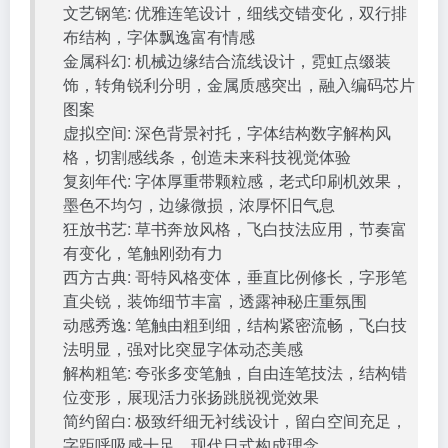
文艺钢笔: 优雅连笔设计，细线交错变化，双行排
布结构，字体飘逸富有情感
金属科幻: 机械边缘结合流线设计，霓虹点缀装
饰，转角锐利分明，金属质感突出，融入编码芯片
图案
虚拟空间: 深色背景衬托，字体结构数字解构风
格，切割感线条，创造未来科技视觉体验
复刻年代: 字体厚重带颗粒感，老式印刷机效果，
墨色不均匀，边缘微损，浓厚怀旧气息
狂放书艺: 草书奔放风格，飞白技法应用，节奏富
有变化，笔触刚劲有力
西方古典: 哥特风格变体，垂直比例修长，字形笔
直尖锐，装饰细节丰富，透露神秘庄重氛围
动感秀逸: 笔触由粗到细，结构紧密流畅，飞白技
法明显，强对比突显字体动态美感
解构粗笔: 夸张多变笔触，自由连笔技法，结构错
位变形，展现活力张扬跳脱视觉效果
简约留白: 极致纤细无衬线设计，留白空间充足，
字距呼吸感十足，现代日式构成理念