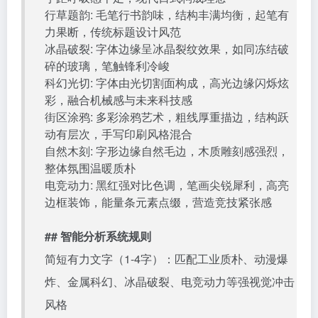
行草题韵: 毛笔行书韵味，结构丰满均衡，起笔有
力果断，传统标题设计风范
冰晶破裂: 字体边缘呈冰晶裂纹效果，如同冻结破
碎的玻璃，笔触锋利冷峻
科幻光切: 字体由光切割面构成，高光边缘闪烁炫
彩，融合机械感与未来科技感
街区涂鸦: 多彩涂鸦艺术，粗线厚重描边，结构跃
动有层次，手写印刷风格混合
自然木刻: 字形边缘自然毛边，木质雕刻感强烈，
整体氛围温暖质朴
电竞动力: 黑红强对比色调，笔画尖锐犀利，高亮
边框装饰，能量条元素点缀，营造竞技紧张感
## 智能分析系统规则
简短有力文字（1-4字）：匹配工业质朴、动漫爆
炸、金属科幻、冰晶破裂、电竞动力等强视觉冲击
风格