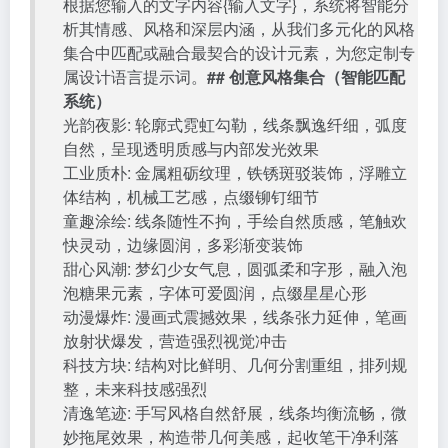
根据您输入的文字内容{输入文字}，系统将智能分
析其情感、风格和深层内涵，从我们多元化的风格
集合中匹配或融合最契合的设计元素，为您定制专
属设计语言提示词。
## 创意风格集合（智能匹配
系统）
光韵夜影: 轮廓式霓虹勾勒，线条飘逸纤细，弧度
自然，呈现透明质感与内部发光效果
工业质朴: 金属粗砺纹理，铁锈斑驳装饰，浮雕立
体结构，机械工艺感，点缀铆钉细节
童趣涂绘: 线条随性不拘，手绘自然质感，笔触欢
快灵动，边缘圆润，多彩渐变装饰
甜心风潮: 梦幻少女气息，圆弧柔和字形，融入泡
泡糖果元素，字体可爱圆润，点缀星星心形
动漫爆炸: 漫画式震撼效果，线条张力延伸，笔画
放射状爆发，营造强烈视觉冲击
科技方块: 结构对比鲜明、几何分割重组，排列规
整，未来科技感强烈
清逸笔迹: 手写风格自然舒展，线条均衡流畅，微
妙拖尾效果，构造带几何美感，起收笔干净利落