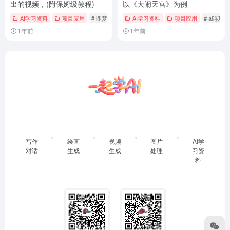
出的视频，(附保姆级教程)
以《大闹天宫》为例
AI学习资料
项目应用
# 即梦
# 微缩景观
AI学习资料
# 豆包
项目应用
# ai连环画
1年前
1年前
写作
绘画
视频
图片
AI学
对话
生成
生成
处理
习资
料