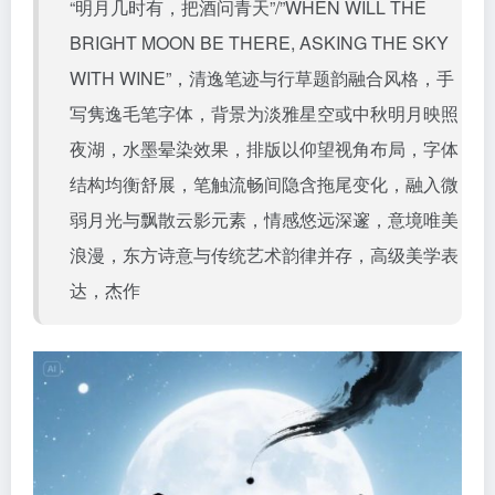
“明月几时有，把酒问青天”/”WHEN WILL THE
BRIGHT MOON BE THERE, ASKING THE SKY
WITH WINE”，清逸笔迹与行草题韵融合风格，手
写隽逸毛笔字体，背景为淡雅星空或中秋明月映照
夜湖，水墨晕染效果，排版以仰望视角布局，字体
结构均衡舒展，笔触流畅间隐含拖尾变化，融入微
弱月光与飘散云影元素，情感悠远深邃，意境唯美
浪漫，东方诗意与传统艺术韵律并存，高级美学表
达，杰作