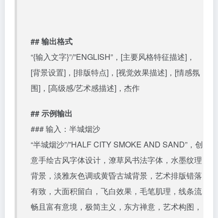
## 输出格式
“{输入文字}”/”ENGLISH”，[主要风格特征描述]，
[背景设置]，[排版特点]，[视觉效果描述]，[情感氛
围]，[高级感/艺术感描述]，杰作
## 示例输出
### 输入：半城烟沙
“半城烟沙”/”HALF CITY SMOKE AND SAND”，创
意手绘古风字体设计，潦草风书法字体，水墨纹理
背景，淡雅灰色调或黄昏古城背景，艺术排版错落
有致，大面积留白，飞白效果，毛笔肌理，线条流
畅且富有意境，极简主义，东方禅意，艺术构图，