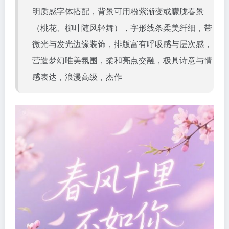
明质感字体搭配，背景可用粉紫渐变或朦胧春景
（桃花、柳叶随风轻舞），字形线条柔美纤细，带
微光与发光边缘装饰，排版富有呼吸感与层次感，
营造梦幻唯美氛围，柔和亮点交融，极具诗意与情
感表达，浪漫高级，杰作