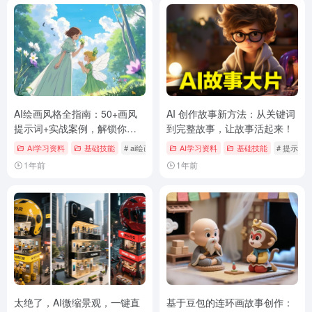
AI绘画风格全指南：50+画风
AI 创作故事新方法：从关键词
提示词+实战案例，解锁你的
到完整故事，让故事活起来！
创意边界
AI学习资料
基础技能
# ai绘画
# ai绘画提示词
AI学习资料
# 画风
基础技能
# 提示词
1年前
1年前
太绝了，AI微缩景观，一键直
基于豆包的连环画故事创作：