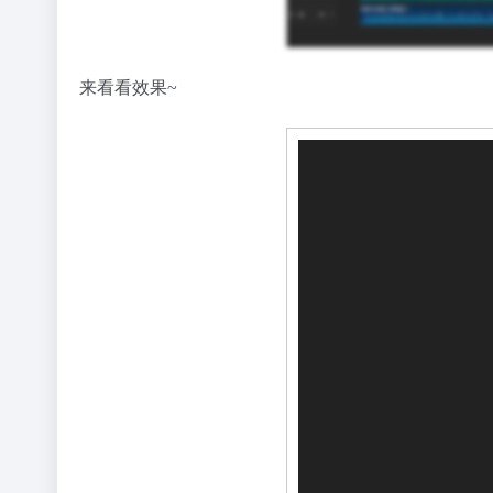
来看看效果~
视
频
播
放
器