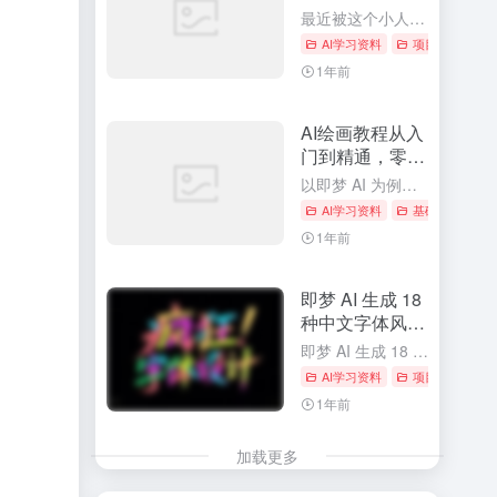
作，迷你小人国
最近被这个小人国世界刷屏~实在是太可爱了。 这类视频，主打一个治愈，以一种轻松愉快的氛围呈现出来。不管是大人还是小孩，都非常喜欢。 像上方截图的账号，发了21条作品，粉丝数直冲8W多，点赞和评论数数都...
AI视频制作教程
AI学习资料
项目应用
# 
1年前
AI绘画教程从入
门到精通，零基
础学会AI绘图作
以即梦 AI 为例，从文生图到图生图，像剥洋葱一样一层一层拆解给大家看！ 核心是【风格 + 主体 + 场景】这个万能公式，相当于给 AI 下指令的标准模板。 即使没接触过AI绘画的小白，只要按照这个公...
画（附万能公
AI学习资料
基础技能
# 
式）
1年前
即梦 AI 生成 18
种中文字体风
格，附超实用提
即梦 AI 生成 18 种中文字体风格
示词！
AI学习资料
项目应用
# 
1年前
加载更多