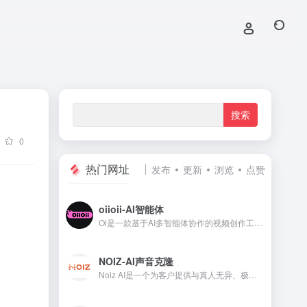
0
热门网址
发布
更新
浏览
点赞
oiioii-AI智能体
Oi是一款基于AI多智能体协作的视频创作工具，可自动化完成动画短片、音乐MV及故事视频的制作。用户只需输入描述或照片，选择视频类型、时长、比例和对白语言，并选定剧情关键词(如悲伤)与风格(如Spooky-Cute)，系统即通过编剧、角色设计师、分镜师、艺术总监等智能体协同工作，自动生成角色设定、剧情脚本、分镜画面及背景音乐。
NOIZ-AI声音克隆
Noiz AI是一个为客户提供与真人无异、极具表现力语音合成能力的产品。依托自研的超大语音模型，在成本、效率和定制化服务方面均领先于行业，提供从瞬时生成到专业级声音克隆的多种选择，帮助客户根据需求精准匹配理想的语音体验。使用场景包括文本生成语音（TTS）、语音克隆、视频配音和视频翻译。