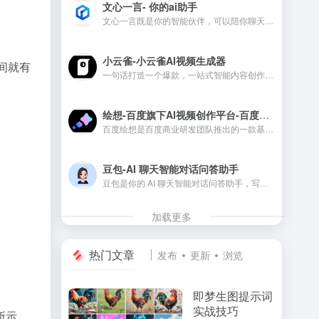
文心一言- 你的ai助手
文心一言既是你的智能伙伴，可以陪你聊天、回答问题、画图识图；也是你的AI助手，可以提供灵感、撰写文案、阅读文档、智能翻译，帮你高效完成工作和学习任务。
小云雀-小云雀AI视频生成器
间就有
一句话打造一个爆款，一站式智能内容创作工具，覆盖视频、口播、海报、商品图
绘想-百度旗下AI视频创作平台-百度蒸汽机
百度绘想是百度商业研发团队推出的一款基于 MuseSteamer 大模型驱动的 AI 视频创作平台，2025 年 7 月 2 日，在百度 AI Day 开放日上正式推出，也是目前全网唯一一个可完全免费使用的高质量AI视频创作工具，
豆包-AI 聊天智能对话问答助手
豆包是你的 AI 聊天智能对话问答助手，写作文案翻译编程全能工具。豆包为你答疑解惑，提供灵感，辅助创作，也可以和你畅聊任何你感兴趣的话题。
加载更多
热门文章
发布
更新
浏览
即梦生图提示词
实战技巧
所示