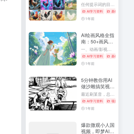
任何提示词的目的都在解决让AI明白你的意思，以便很好的为你干活。 但这里的关键是让AI明白而非自己明白。让AI明白就应该按照AI的习惯和理解去写提示词。 这一节，张老师把视线重新拉回到生图的基本逻辑上...
AI学习资料
基础技能
# 
1年前
AI绘画风格全指
南：50+画风提
示词+实战案
一、动画/影视工作室风格 吉卜力风格 适用情景：儿童绘本、治愈系插画、自然奇幻场景设计、动画概念稿。 案例：森林中的少女与发光的精灵，柔和色彩与细腻光影。 提示词：吉卜力风格，魔法森林，少女与精灵，柔...
例，解锁你的创
AI学习资料
基础技能
# 
意边界
1年前
5分钟教你用AI
做沙雕搞笑视频
定格动画，条条
最近刷某音，总刷到这种好笑又替人尴尬爆款视频！ 仔细看，会发现都是在搞笑视频里玩了个“灵魂手绘定格术”—— 截取最有梗的一帧，用AI生成魔性手绘重新演绎，瞬间就有了让人过目不忘的效果！ 单看视频好像很...
爆款
AI学习资料
项目应用
# 
1年前
爆款微观小人国
视频，即梦AI制