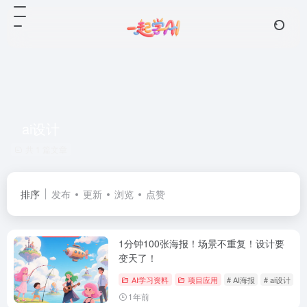
ai设计
共 1 篇文章
排序
发布
更新
浏览
点赞
1分钟100张海报！场景不重复！设计要
变天了！
AI学习资料
项目应用
# AI海报
# ai设计
#
1年前