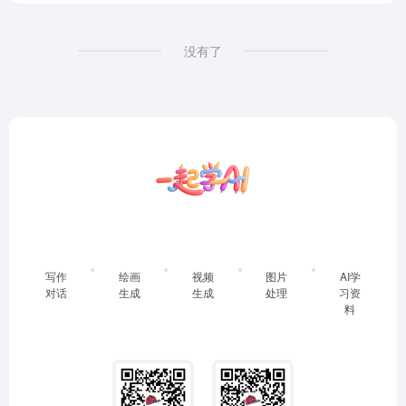
没有了
写作
绘画
视频
图片
AI学
对话
生成
生成
处理
习资
料