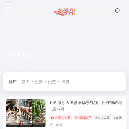
ai微缩景观
共 1 篇文章
排序
发布
更新
浏览
点赞
用AI做小人国微缩场景视频，附详细教程
+提示词
AI学习资料
项目应用
# ai小人国
# ai微缩景
1年前