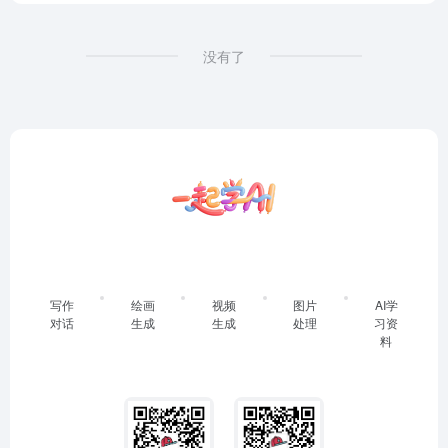
没有了
写作
绘画
视频
图片
AI学
对话
生成
生成
处理
习资
料