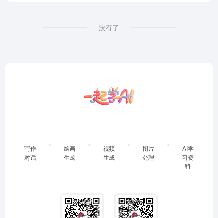
没有了
写作
绘画
视频
图片
AI学
对话
生成
生成
处理
习资
料