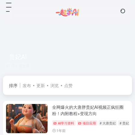
贵妃AI
共 1 篇文章
排序
发布
更新
浏览
点赞
全网爆火的大唐胖贵妃AI视频正疯狂圈
粉！内附教程+变现方向
AI学习资料
项目应用
# 大唐贵妃
# 贵妃AI
1年前