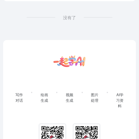
没有了
写作
绘画
视频
图片
AI学
对话
生成
生成
处理
习资
料