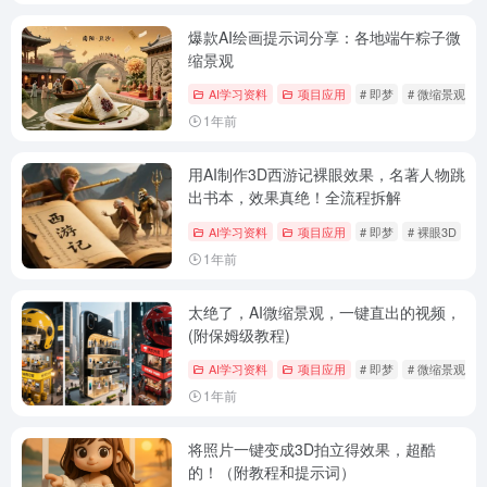
爆款AI绘画提示词分享：各地端午粽子微
缩景观
AI学习资料
项目应用
# 即梦
# 微缩景观
1年前
用AI制作3D西游记裸眼效果，名著人物跳
出书本，效果真绝！全流程拆解
AI学习资料
项目应用
# 即梦
# 裸眼3D
#
1年前
太绝了，AI微缩景观，一键直出的视频，
(附保姆级教程)
AI学习资料
项目应用
# 即梦
# 微缩景观
1年前
将照片一键变成3D拍立得效果，超酷
的！（附教程和提示词）