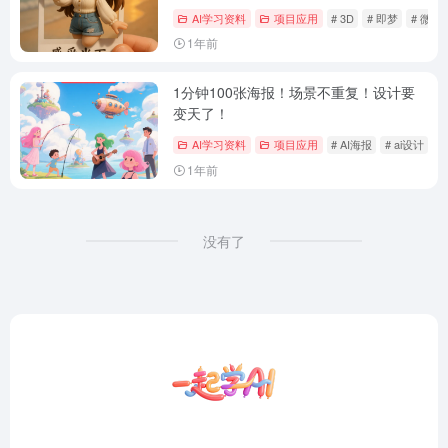
AI学习资料
项目应用
# 3D
# 即梦
# 微缩
1年前
1分钟100张海报！场景不重复！设计要
变天了！
AI学习资料
项目应用
# AI海报
# ai设计
#
1年前
没有了