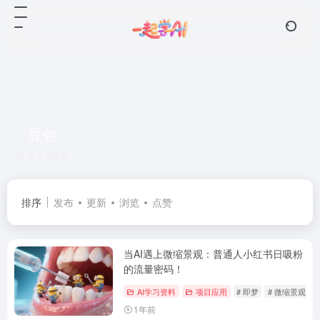
豆包
共 6 篇文章
排序
发布
更新
浏览
点赞
当AI遇上微缩景观：普通人小红书日吸粉
的流量密码！
AI学习资料
项目应用
# 即梦
# 微缩景观
1年前