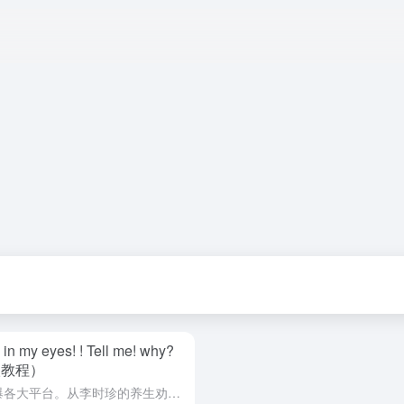
y eyes! ! Tell me! why?
姆级教程）
古人怼人”反差视频爆火出圈，刷爆各大平台。从李时珍的养生劝诫，到吕布对“三姓家奴”称呼的反驳，这类视频凭借新奇创意和强烈反差，吸引大量观众，也为创作者开辟新的变现路径。今天，就跟着这份保姆级教程，10...