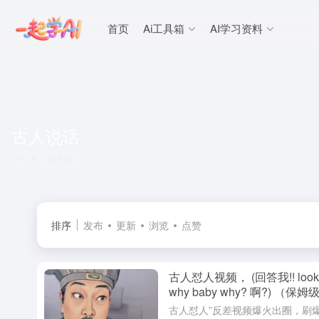
首页
Ai工具箱
AI学习资料
古人说话
共 1 篇文章
排序
发布
更新
浏览
点赞
古人怼人视频， (回答我!! look in m
why baby why? 啊?) （保