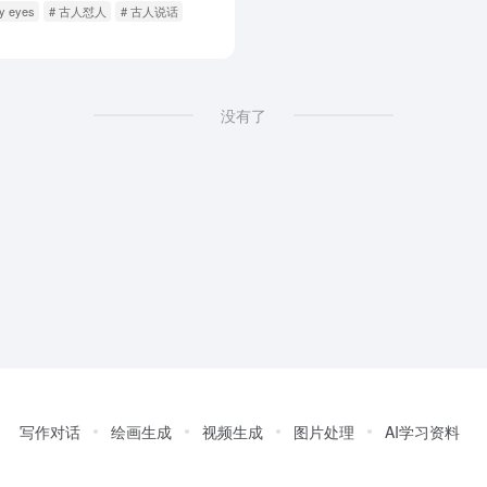
my eyes
# 古人怼人
# 古人说话
没有了
写作对话
绘画生成
视频生成
图片处理
AI学习资料