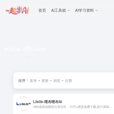
首页
Ai工具箱
AI学习资料
stable diffusion
共 1 篇网址
排序
发布
更新
浏览
点赞
Liblib-哩布哩布AI
AI绘画原创模型分享社区，10万+模型免费下载;原汁原味的webUI、comfyUI，在线AI绘图工具免费使用;还可在线进行模型训练。欢迎每一位创作者加入，共同探索AI绘画