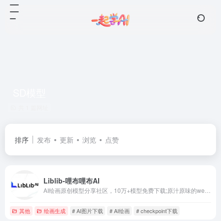
SD模型
共 1 篇网址
排序
发布
更新
浏览
点赞
Liblib-哩布哩布AI
AI绘画原创模型分享社区，10万+模型免费下载;原汁原味的webUI、comfyUI，在线AI绘图工具免费使用;还可在线进行模型训练。欢迎每一位创作者加入，共同探索AI绘画
其他
绘画生成
# AI图片下载
# AI绘画
# checkpoint下载