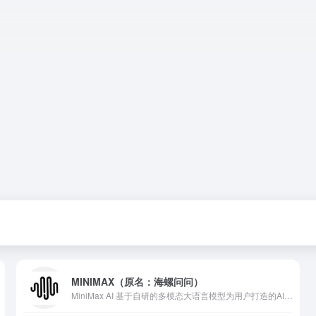
MINIMAX（原名：海螺问问）
MiniMax AI 基于自研的多模态大语言模型为用户打造的AI伙伴，可以帮你智能搜索问答、精准识图解析、沉浸语音通话、专业/创意写作、文档速读总结、还有独家悬浮球功能帮你把琐事化繁为简。10倍速获取信息，10倍速解决问题。从学生到打工人，或者是自由工作者、创作者，不管你是任何角色都可以随时召唤它，上手即用，张嘴就问，无论是AI写作、AI搜题、AI办公、AI翻译、AI编程、AI创作、AI文档总结，还是陪你AI聊天、AI对话、口语陪练、模拟面试。它是你全能的AI助手。