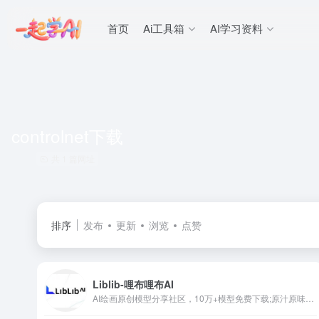
首页
Ai工具箱
AI学习资料
controlnet下载
共 1 篇网址
排序
发布
更新
浏览
点赞
Liblib-哩布哩布AI
AI绘画原创模型分享社区，10万+模型免费下载;原汁原味的webUI、comfyUI，在线AI绘图工具免费使用;还可在线进行模型训练。欢迎每一位创作者加入，共同探索AI绘画