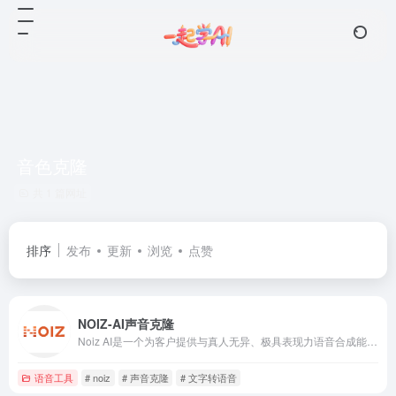
音色克隆
共 1 篇网址
排序
发布
更新
浏览
点赞
NOIZ-AI声音克隆
Noiz AI是一个为客户提供与真人无异、极具表现力语音合成能力的产品。依托自研的超大语音模型，在成本、效率和定制化服务方面均领先于行业，提供从瞬时生成到专业级声音克隆的多种选择，帮助客户根据需求精准匹配理想的语音体验。使用场景包括文本生成语音（TTS）、语音克隆、视频配音和视频翻译。
语音工具
# noiz
# 声音克隆
# 文字转语音