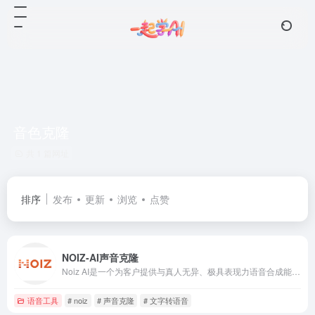
音色克隆
共 1 篇网址
排序
发布
更新
浏览
点赞
NOIZ-AI声音克隆
Noiz AI是一个为客户提供与真人无异、极具表现力语音合成能力的产品。依托自研的超大语音模型，在成本、效率和定制化服务方面均领先于行业，提供从瞬时生成到专业级声音克隆的多种选择，帮助客户根据需求精准匹配理想的语音体验。使用场景包括文本生成语音（TTS）、语音克隆、视频配音和视频翻译。
语音工具
# noiz
# 声音克隆
# 文字转语音