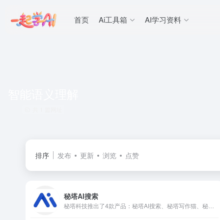
首页
Ai工具箱
AI学习资料
智能语义理解
共 1 篇网址
排序
发布
更新
浏览
点赞
秘塔AI搜索
秘塔科技推出了4款产品：秘塔AI搜索、秘塔写作猫、秘塔翻译、秘塔检索，公司自研大模型MetaLLM，从垂直的法律AI办公工具赛道出发，发布翻译、写作、搜索产品，后来在泛知识领域取得好评，他们用于“牛刀小试”的AI工具秘塔写作猫、秘塔AI搜索引擎更为人们所知、所用，并实现了快速的用户转化。