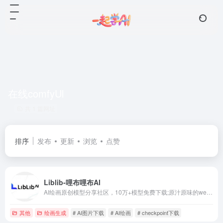
在线comfyUl
共 1 篇网址
排序
发布
更新
浏览
点赞
Liblib-哩布哩布AI
AI绘画原创模型分享社区，10万+模型免费下载;原汁原味的webUI、comfyUI，在线AI绘图工具免费使用;还可在线进行模型训练。欢迎每一位创作者加入，共同探索AI绘画
其他
绘画生成
# AI图片下载
# AI绘画
# checkpoint下载