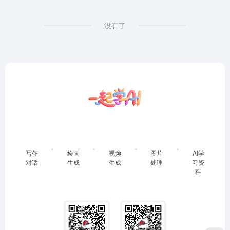
没有了
写作
绘画
视频
图片
AI学
对话
生成
生成
处理
习资
料