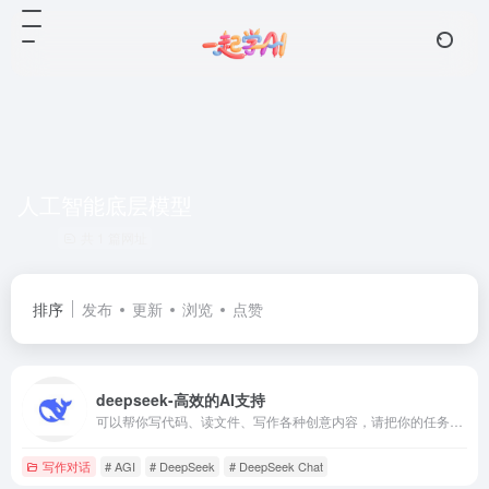
人工智能底层模型
共 1 篇网址
排序
发布
更新
浏览
点赞
deepseek-高效的AI支持
可以帮你写代码、读文件、写作各种创意内容，请把你的任务交给我吧~
写作对话
# AGI
# DeepSeek
# DeepSeek Chat